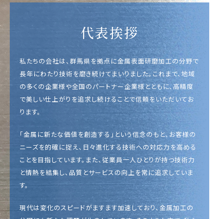
代表挨拶
私たちの会社は、群馬県を拠点に金属表面研磨加工の分野で
長年にわたり技術を磨き続けてまいりました。これまで、地域
の多くの企業様や全国のパートナー企業様とともに、高精度
で美しい仕上がりを追求し続けることで信頼をいただいてお
ります。
「金属に新たな価値を創造する」という信念のもと、お客様の
ニーズを的確に捉え、日々進化する技術への対応力を高める
ことを目指しています。また、従業員一人ひとりが持つ技術力
と情熱を結集し、品質とサービスの向上を常に追求していま
す。
現代は変化のスピードがますます加速しており、金属加工の